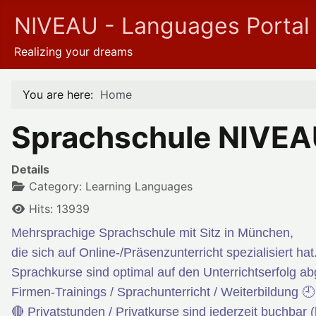
NIVEAU - Languages Portal
Realizing your dreams
You are here:
Home
Sprachschule NIVE
Details
Category:
Learning Languages
Hits: 13939
Mehrsprachige Sprachschule mit Sitz in München,
die sich auf Online-/Präsenzunterricht spezialisiert hat
Sprachkurse sind optimal
auf den Unterrichtserfolg a
Firmen-Trainings / Sprachunterricht / Weiterbildung 
🔴 Privatstunden / Privatkurse sind jederzeit buchbar 