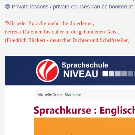
🔵 Private lessons / private courses can be booked at
"Mit jeder Sprache mehr, die du erlernst,
befreist Du einen bis daher in dir gebundenen Geist."
(Friedrich Rückert - deutscher Dichter und Schriftsteller)