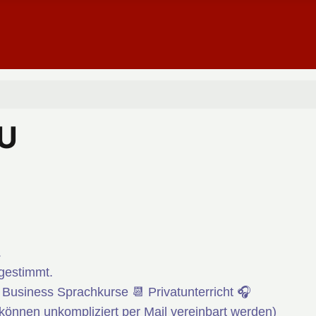
AU
.
bgestimmt.
 Business Sprachkurse 📆 Privatunterricht 🎧
(können unkompliziert per Mail vereinbart werden)